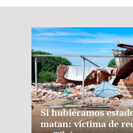
Image
Si hubiéramos estado
matan: víctima de re