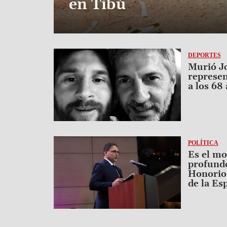
en Tibú
Image
DEPORTES
Murió Jo
represen
a los 68
Image
POLÍTICA
Es el m
profundo
Honorio
de la Esp