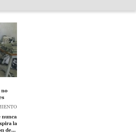
 no
es
MIENTO
e nunca
spira la
ón de