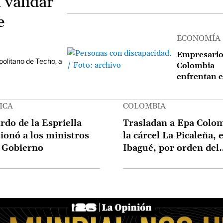
 validar
Adriana Luc
e
ECONOMÍA
Image
Empresario
politano de Techo, a
Colombia
enfrentan e
de cumplir 
nueva cuot
ICA
COLOMBIA
inclusión po
Reforma La
rdo de la Espriella
Trasladan a Epa Colom
ionó a los ministros
la cárcel La Picaleña, 
 Gobierno
Ibagué, por orden del
nuevo Gobierno