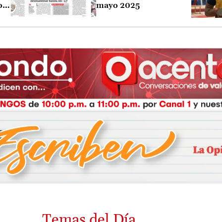
o
mayo 2025
o
Temas del Día