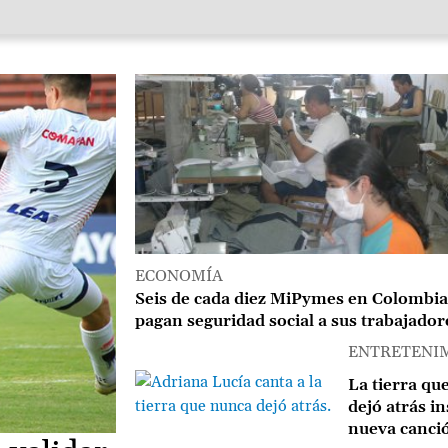
Image
ECONOMÍA
Seis de cada diez MiPymes en Colombia
pagan seguridad social a sus trabajador
ENTRETENI
Image
La tierra qu
dejó atrás in
nueva canci