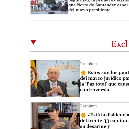
Seguridad, la primera decisió
que Norte de Santander esper
del nuevo presidente
Excl
Premium
Estos son los pun
del marco jurídico pa
la ‘Paz total’ que cau
controversia
Premium
¿Está la disidenci
del frente 33 camino 
su desarme y