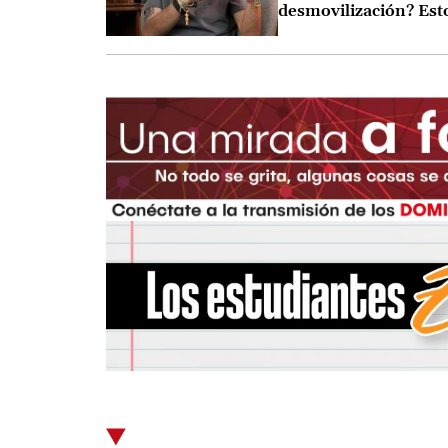
desmovilización? Est
dijo Andrey Avendañ