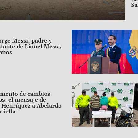
Sa
Image
rge Messi, padre y
tante de Lionel Messi,
 años
Image
omento de cambios
s: el mensaje de
 Henríquez a Abelardo
riella