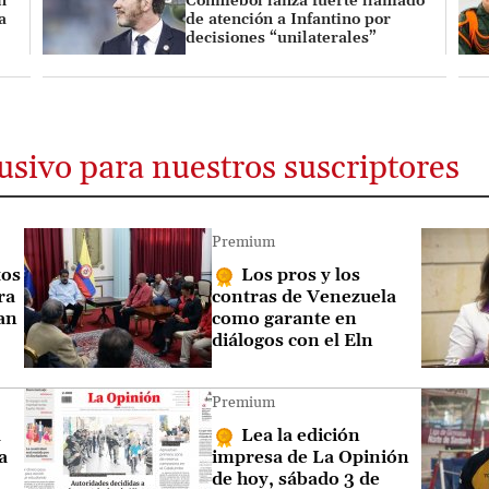
n
Conmebol lanza fuerte llamado
a
de atención a Infantino por
decisiones “unilaterales”
usivo para nuestros suscriptores
Premium
tos
Los pros y los
ra
contras de Venezuela
san
como garante en
diálogos con el Eln
Premium
a
Lea la edición
a
impresa de La Opinión
de hoy, sábado 3 de