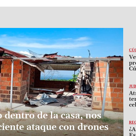
CÚ
Ve
pr
Cú
JUD
At
te
ce
 dentro de la casa, nos
RE
ciente ataque con drones
¿A
Es