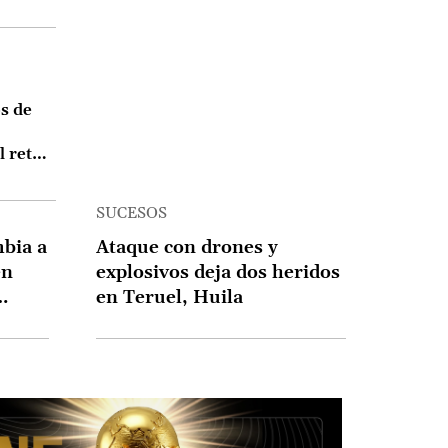
ía
s de
l reto
la
a de
SUCESOS
r la
boral
bia a
Ataque con drones y
en
explosivos deja dos heridos
en Teruel, Huila