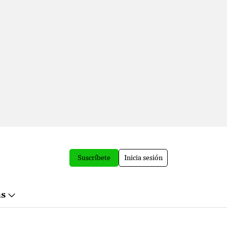
Suscríbete
Inicia sesión
ás