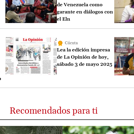
de Venezuela como
garante en diálogos con
el Eln
Cúcuta
Lea la edición impresa
de La Opinión de hoy,
sábado 3 de mayo 2025
o
o
Recomendados para ti