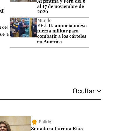
Argentina y Perú del 6
al 17 de noviembre de
or
2026
Mundo
EE.UU. anuncia nueva
s del
fuerza militar para
ue la
combatir a los cárteles
en América
Política
Senadora Lorena Ríos