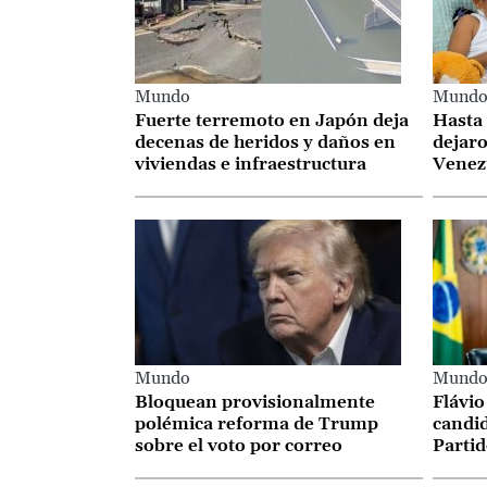
Mundo
Mund
Fuerte terremoto en Japón deja
Hasta
decenas de heridos y daños en
dejaro
viviendas e infraestructura
Venez
Mundo
Mund
Bloquean provisionalmente
Flávio
polémica reforma de Trump
candid
sobre el voto por correo
Partid