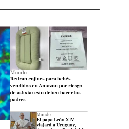
 Entérate de lo último e
Mundo
Retiran cojines para bebés
vendidos en Amazon por riesgo
de asfixia: esto deben hacer los
padres
Mundo
El papa León XIV
viajará a Uruguay,