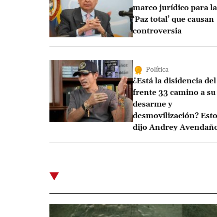
marco jurídico para la
‘Paz total’ que causan
controversia
Política
¿Está la disidencia del
frente 33 camino a su
desarme y
desmovilización? Est
dijo Andrey Avendañ