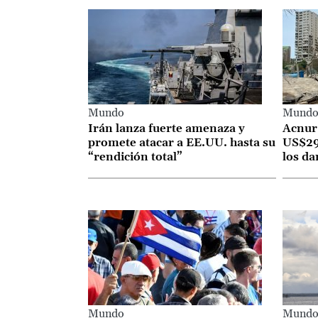
Mundo
Mund
Irán lanza fuerte amenaza y
Acnur 
promete atacar a EE.UU. hasta su
US$298
“rendición total”
los d
Mundo
Mund