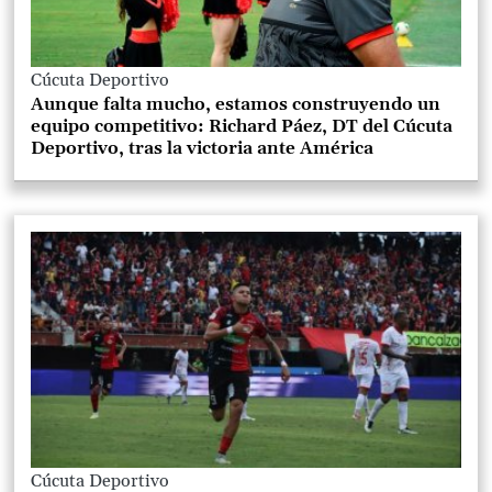
Cúcuta Deportivo
Aunque falta mucho, estamos construyendo un
equipo competitivo: Richard Páez, DT del Cúcuta
Deportivo, tras la victoria ante América
Cúcuta Deportivo