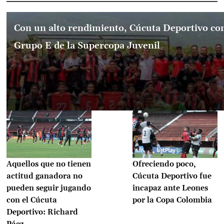
Con un alto rendimiento, Cúcuta Deportivo co
Grupo E de la Supercopa Juvenil
Aquellos que no tienen
Ofreciendo poco,
actitud ganadora no
Cúcuta Deportivo fue
pueden seguir jugando
incapaz ante Leones
con el Cúcuta
por la Copa Colombia
Deportivo: Richard