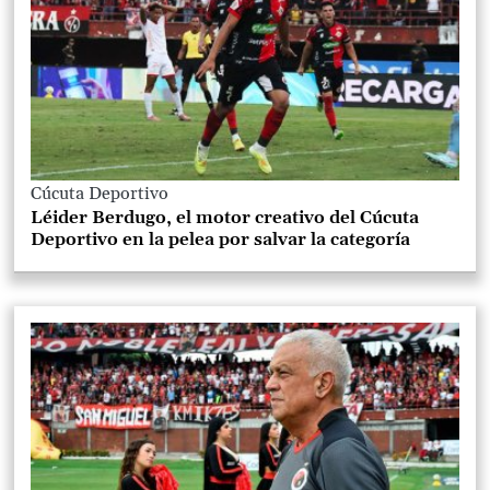
Cúcuta Deportivo
Léider Berdugo, el motor creativo del Cúcuta
Deportivo en la pelea por salvar la categoría