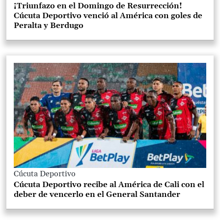
¡Triunfazo en el Domingo de Resurrección!
Cúcuta Deportivo venció al América con goles de
Peralta y Berdugo
Cúcuta Deportivo
Cúcuta Deportivo recibe al América de Cali con el
deber de vencerlo en el General Santander