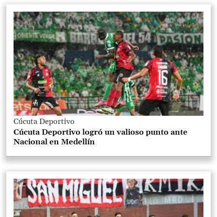
Cúcuta Deportivo
Cúcuta Deportivo logró un valioso punto ante
Nacional en Medellín