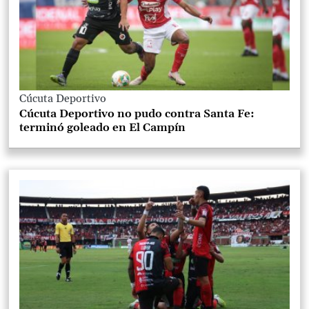
Cúcuta Deportivo
Cúcuta Deportivo no pudo contra Santa Fe:
terminó goleado en El Campín