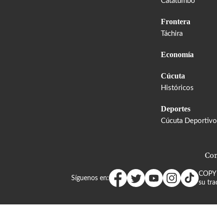
Catatumbo
Frontera
Táchira
Economía
Cúcuta
Históricos
Deportes
Cúcuta Deportivo
Cor
COPY
Síguenos en:
su tra