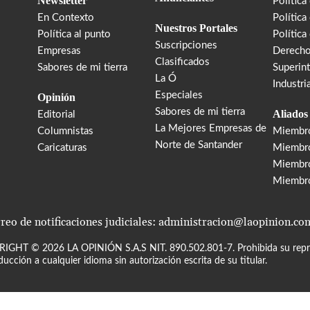
Newsletter
Política
En Contexto
Política
Nuestros Portales
Política al punto
Política
Suscripciones
Empresas
Derecho
Clasificados
Sabores de mi tierra
Superin
La Ó
Industri
Especiales
Opinión
Sabores de mi tierra
Aliados
Editorial
La Mejores Empresas de
Columnistas
Miembr
Norte de Santander
Caricaturas
Miembro
Miembr
Miembr
reo de notificaciones judiciales: administracion@laopinion.co
RIGHT ©
2026
LA OPINIÓN S.A.S NIT. 890.502.801-7. Prohibida su repro
ducción a cualquier idioma sin autorización escrita de su titular.