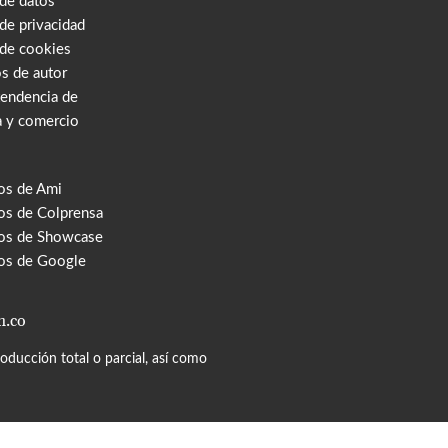
 de datos
 de privacidad
 de cookies
s de autor
tendencia de
a y comercio
os de Ami
s de Colprensa
os de Showcase
os de Google
m.co
ducción total o parcial, así como