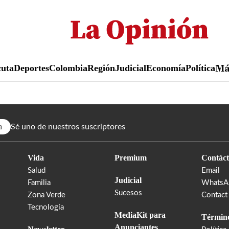
Pasar
al
contenido
principal
uta
Deportes
Colombia
Región
Judicial
Economía
Política
M
a
Sé uno de nuestros suscriptores
Vida
Premium
Contáct
Salud
Email
Judicial
Familia
WhatsA
Sucesos
Zona Verde
Contact
Tecnología
MediaKit para
Término
Anunciantes