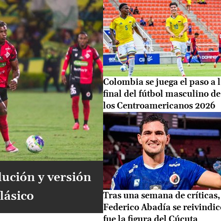
Colombia se juega el paso a 
final del fútbol masculino de
los Centroamericanos 2026
lución y versión
lásico
Tras una semana de críticas,
Federico Abadía se reivindic
fue la figura del Cúcuta