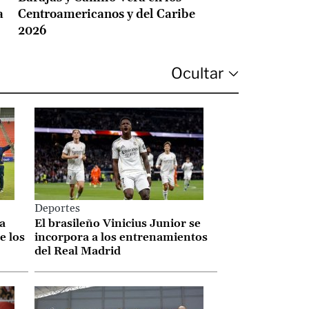
a
Centroamericanos y del Caribe
2026
Deportes
la
El brasileño Vinicius Junior se
e los
incorpora a los entrenamientos
del Real Madrid