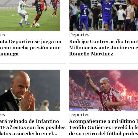
es
Deportes
uta Deportivo se juega un
Rodrigo Contreras dio triun
o con mucha presión ante
Millonarios ante Junior en e
amanga
Romelio Martínez
es
Deportes
ará reinado de Infantino
Acompáñenme a mi último b
FIFA? estos son los posibles
Teófilo Gutiérrez reveló la f
atos a sucederlo en el
de su retiro del fútbol profe