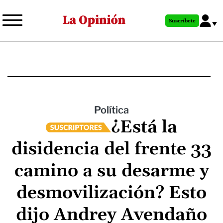
Pasar
al
Suscríbete
contenido
principal
Política
¿Está la
disidencia del frente 33
camino a su desarme y
desmovilización? Esto
dijo Andrey Avendaño