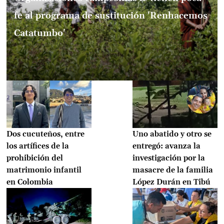
fe al programa de sustitución 'Renhacemos
Catatumbo'
Dos cucuteños, entre
Uno abatido y otro se
los artífices de la
entregó: avanza la
prohibición del
investigación por la
matrimonio infantil
masacre de la familia
en Colombia
López Durán en Tibú