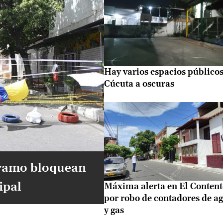
Hay varios espacios públicos
Cúcuta a oscuras
áramo bloquean
ipal
Máxima alerta en El Conten
por robo de contadores de a
y gas