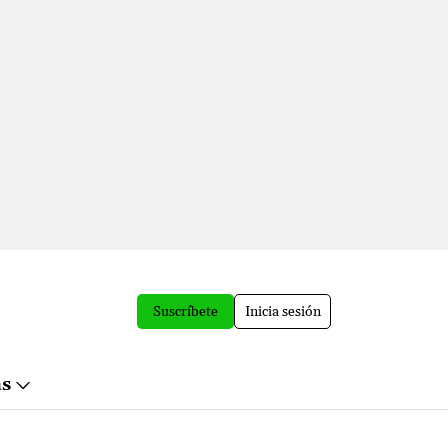
Suscríbete
Inicia sesión
ás