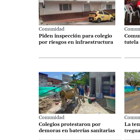
Comunidad
Comun
Piden inspección para colegio
Comun
por riesgos en infraestructura
tutela
Comunidad
Comun
Colegios protestaron por
La te
demoras en baterías sanitarias
tregua