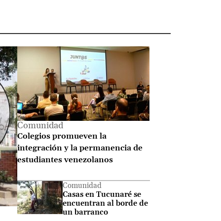
 Entérate de lo último e
Comunidad
Colegios promueven la
integración y la permanencia de
estudiantes venezolanos
Comunidad
Casas en Tucunaré se
encuentran al borde de
un barranco