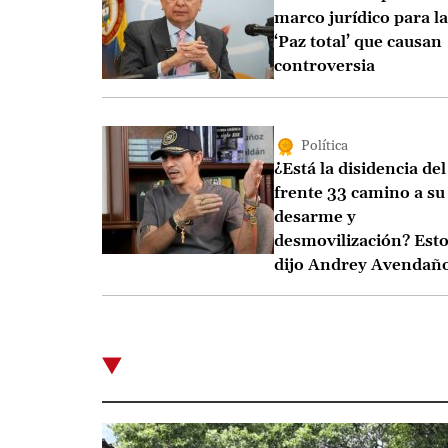
marco jurídico para la
‘Paz total’ que causan
controversia
Política
¿Está la disidencia del
frente 33 camino a su
desarme y
desmovilización? Est
dijo Andrey Avendañ