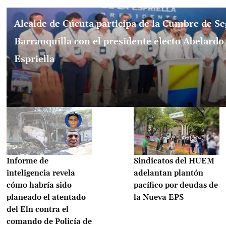
Alcalde de Cúcuta participa de la Cumbre de S
Barranquilla con el presidente electo Abelardo 
Espriella
Informe de
Sindicatos del HUEM
inteligencia revela
adelantan plantón
cómo habría sido
pacífico por deudas de
planeado el atentado
la Nueva EPS
del Eln contra el
comando de Policía de