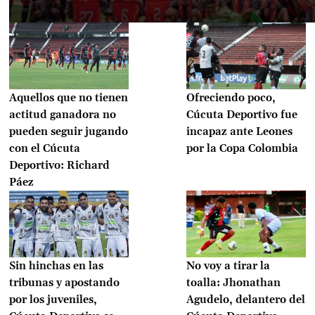
Aquellos que no tienen
Ofreciendo poco,
actitud ganadora no
Cúcuta Deportivo fue
pueden seguir jugando
incapaz ante Leones
con el Cúcuta
por la Copa Colombia
Deportivo: Richard
Páez
Sin hinchas en las
No voy a tirar la
tribunas y apostando
toalla: Jhonathan
por los juveniles,
Agudelo, delantero del