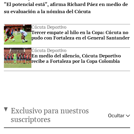
"El potencial está", afirma Richard Páez en medio de
su evaluación a la nómina del Cúcuta
Cúcuta Deportivo
Tercer empate al hilo en la Copa: Cúcuta no
pudo con Fortaleza en el General Santander
Cúcuta Deportivo
En medio del silencio, Cúcuta Deportivo
recibe a Fortaleza por la Copa Colombia
Exclusivo para nuestros
suscriptores