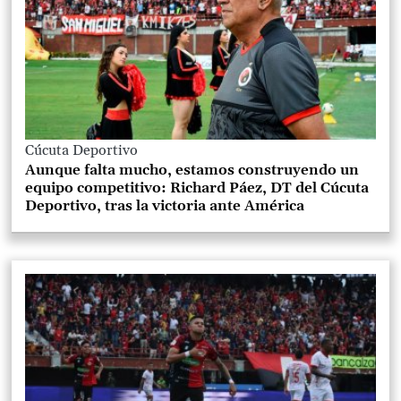
Cúcuta Deportivo
Aunque falta mucho, estamos construyendo un
equipo competitivo: Richard Páez, DT del Cúcuta
Deportivo, tras la victoria ante América