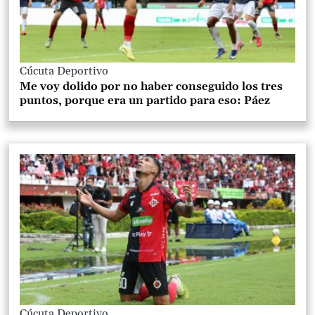
Cúcuta Deportivo
Me voy dolido por no haber conseguido los tres
puntos, porque era un partido para eso: Páez
Cúcuta Deportivo