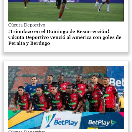
Cúcuta Deportivo
¡Triunfazo en el Domingo de Resurrección!
Cúcuta Deportivo venció al América con goles de
Peralta y Berdugo