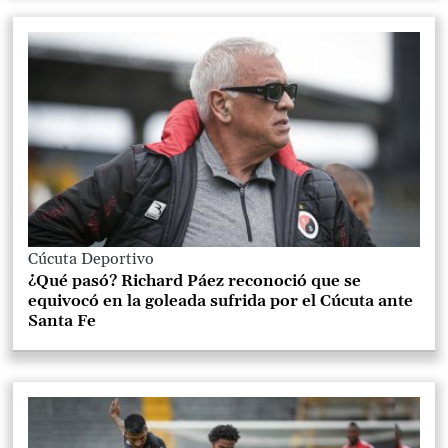
Cúcuta Deportivo
¿Qué pasó? Richard Páez reconoció que se
equivocó en la goleada sufrida por el Cúcuta ante
Santa Fe