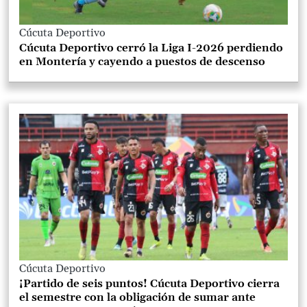
Cúcuta Deportivo
Cúcuta Deportivo cerró la Liga I-2026 perdiendo
en Montería y cayendo a puestos de descenso
Cúcuta Deportivo
¡Partido de seis puntos! Cúcuta Deportivo cierra
el semestre con la obligación de sumar ante