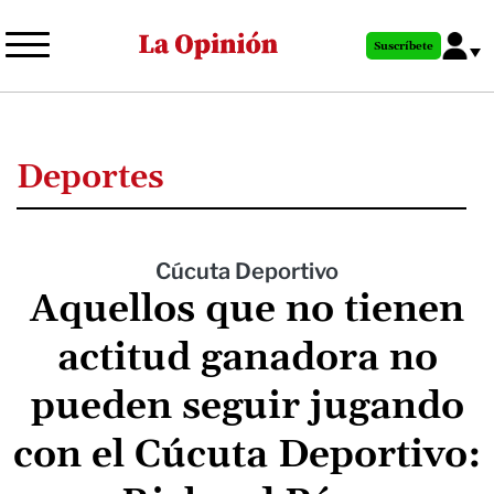
Pasar
al
Suscríbete
contenido
principal
Deportes
Cúcuta Deportivo
Aquellos que no tienen
actitud ganadora no
pueden seguir jugando
con el Cúcuta Deportivo: