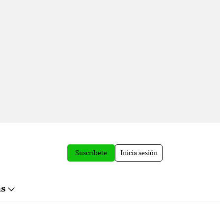
Suscríbete
Inicia sesión
ás