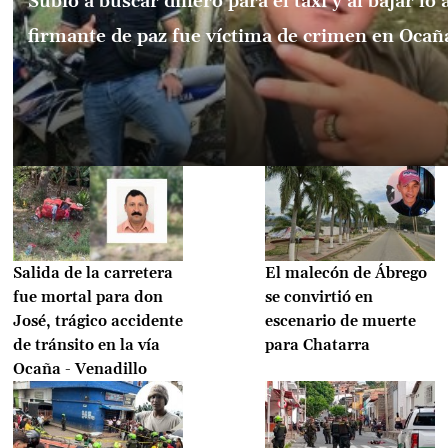
Subió a buscar dinero para el taxi y al bajar lo
firmante de paz fue víctima de crimen en Ocañ
Salida de la carretera
El malecón de Ábrego
fue mortal para don
se convirtió en
José, trágico accidente
escenario de muerte
de tránsito en la vía
para Chatarra
Ocaña - Venadillo