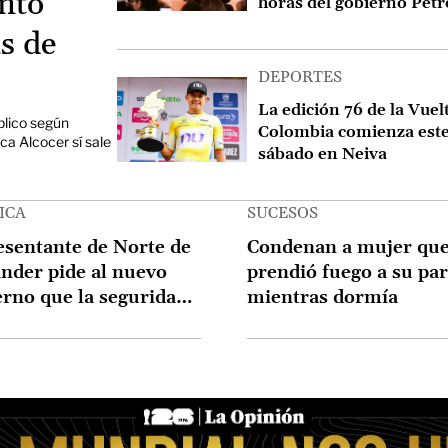
ento
horas del gobierno Petr
as de
DEPORTES
Image
La edición 76 de la Vuel
blico según
Colombia comienza est
ca Alcocer sí sale
sábado en Neiva
ICA
SUCESOS
sentante de Norte de
Condenan a mujer qu
nder pide al nuevo
prendió fuego a su par
rno que la seguridad
mientras dormía
atatumbo se recupere
resencia integral del
do