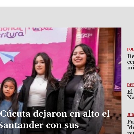
POL
De
ce
mi
DE
El
Na
Cúcuta dejaron en alto el
JUD
Pa
Santander con sus
Mé
re