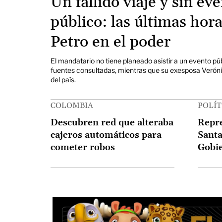
Un fallido viaje y sin ev
público: las últimas hor
Petro en el poder
El mandatario no tiene planeado asistir a un evento pú
fuentes consultadas, mientras que su exesposa Veróni
del país.
COLOMBIA
POLÍT
Descubren red que alteraba
Repre
cajeros automáticos para
Santa
cometer robos
Gobie
del C
con p
Esta