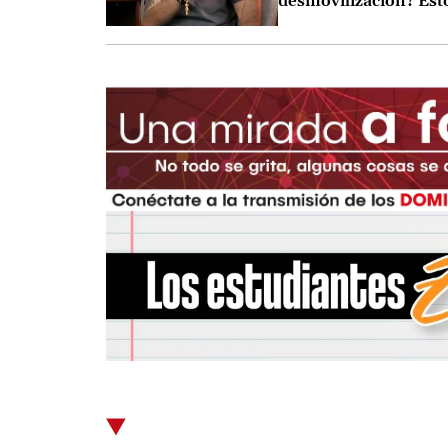
desmovilización? Est
dijo Andrey Avendañ