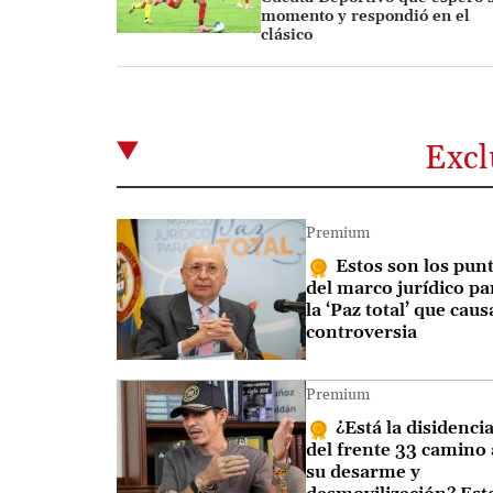
momento y respondió en el
clásico
Excl
Premium
Estos son los pun
del marco jurídico pa
la ‘Paz total’ que cau
controversia
Premium
¿Está la disidenci
del frente 33 camino 
su desarme y