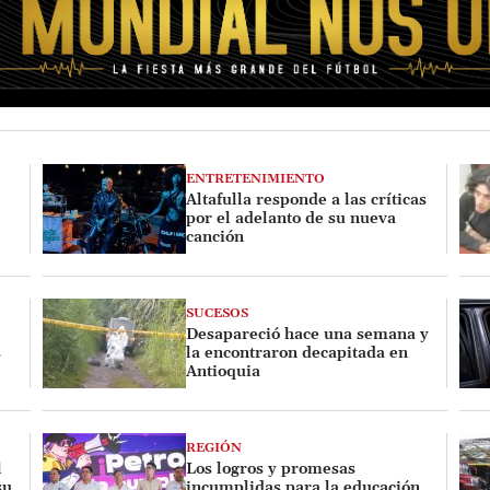
ENTRETENIMIENTO
Altafulla responde a las críticas
por el adelanto de su nueva
canción
SUCESOS
Desapareció hace una semana y
s
la encontraron decapitada en
Antioquia
REGIÓN
l
Los logros y promesas
su
incumplidas para la educación