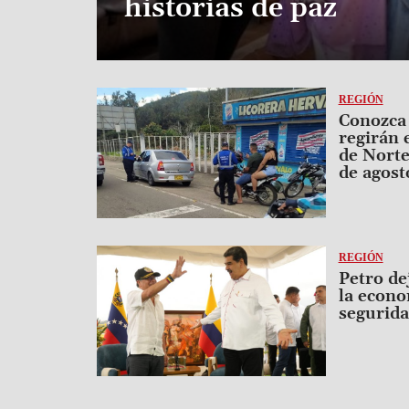
historias de paz
Image
REGIÓN
Conozca 
regirán 
de Norte
de agost
Image
REGIÓN
Petro de
la econo
segurida