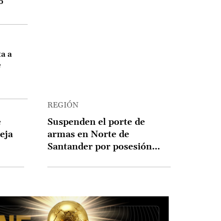
o
ta a
e
REGIÓN
e
Suspenden el porte de
eja
armas en Norte de
Santander por posesión
presidencial