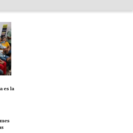
 es la
emes
as