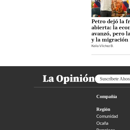
Petro dejó la f
abierta: la ec
avanzó, pero l
y la migración
Keila Vílchez B.
Suscríbete Ahor
Compañía
Región
Comunidad
Ocaña