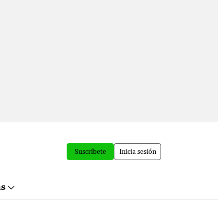
Suscríbete
Inicia sesión
ás