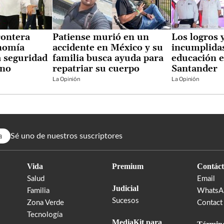
rontera
Patiense murió en un
Los logros 
onomía
accidente en México y su
incumplidas
a seguridad
familia busca ayuda para
educación e
 no
repatriar su cuerpo
Santander
La Opinión
La Opinión
a
Sé uno de nuestros suscriptores
Vida
Premium
Contáct
Salud
Email
Judicial
Familia
WhatsA
Sucesos
Zona Verde
Contact
Tecnología
MediaKit para