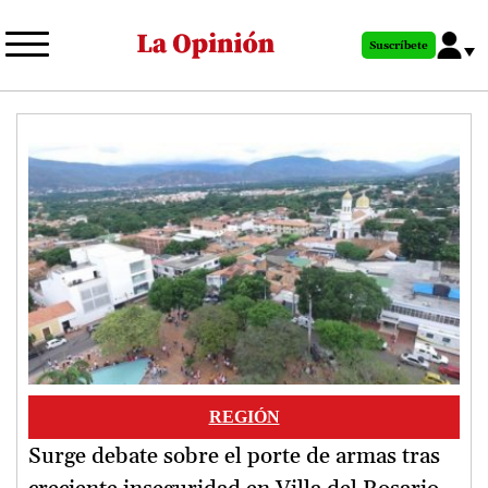
Pasar
al
Suscríbete
contenido
principal
Image
REGIÓN
Surge debate sobre el porte de armas tras