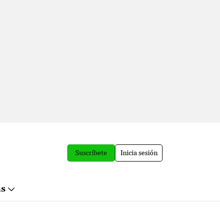
Suscríbete
Inicia sesión
ás