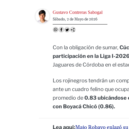
Image
Gustavo Contreras Sabogal
Sábado, 2 de Mayo de 2026
Con la obligación de sumar,
Cúc
participación en la Liga I-2026,
Jaguares de Córdoba en el estad
Los rojinegros tendrán un comp
ante un cuadro felino que ocupa 
promedio de
0.83 ubicándose e
con Boyacá Chicó (0.86).
Lea aquí:
Majo Robayo enlazó su t