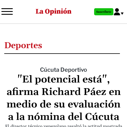
Pasar
al
Suscríbete
contenido
principal
Deportes
Cúcuta Deportivo
"El potencial está",
afirma Richard Páez en
medio de su evaluación
a la nómina del Cúcuta
El director técnico venezolano resaltó la actitud mostrada