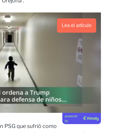
'Orejona'.
Lea el artículo
powered
by
un PSG que sufrió como