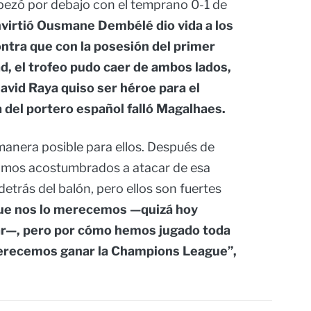
pezó por debajo con el temprano 0-1 de
nvirtió Ousmane Dembélé dio vida a los
ontra que con la posesión del primer
d, el trofeo pudo caer de ambos lados,
vid Raya quiso ser héroe para el
ra del portero español falló Magalhaes.
manera posible para ellos. Después de
amos acostumbrados a atacar de esa
trás del balón, pero ellos son fuertes
ue nos lo merecemos —quizá hoy
r—, pero por cómo hemos jugado toda
merecemos ganar la Champions League”,