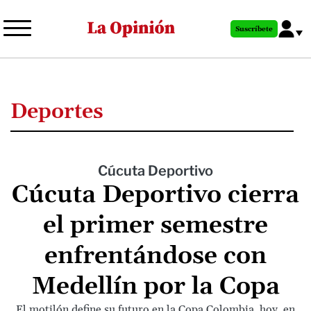
Pasar
al
Suscríbete
contenido
principal
Deportes
Cúcuta Deportivo
Cúcuta Deportivo cierra
el primer semestre
enfrentándose con
Medellín por la Copa
El motilón define su futuro en la Copa Colombia, hoy, en