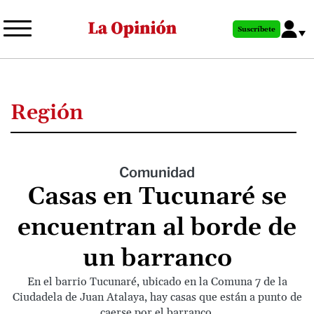
Pasar
al
Suscríbete
contenido
principal
Región
Comunidad
Casas en Tucunaré se
encuentran al borde de
un barranco
En el barrio Tucunaré, ubicado en la Comuna 7 de la
Ciudadela de Juan Atalaya, hay casas que están a punto de
caerse por el barranco.