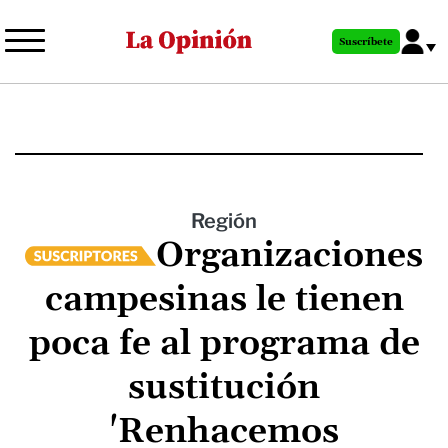
Pasar
al
Suscríbete
contenido
principal
Región
Organizaciones
campesinas le tienen
poca fe al programa de
sustitución
'Renhacemos