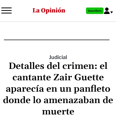
Pasar
al
Suscríbete
contenido
principal
Judicial
Detalles del crimen: el
cantante Zair Guette
aparecía en un panfleto
donde lo amenazaban de
muerte