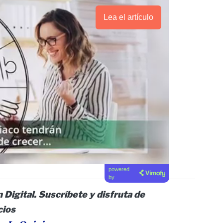
Lea el artículo
powered
by
 Digital. Suscríbete y disfruta de
cios