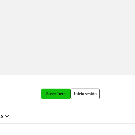
Suscríbete
Inicia sesión
ás