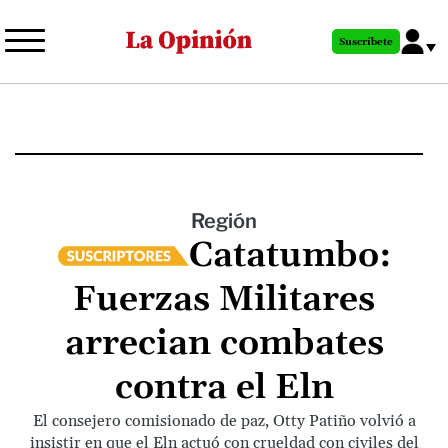
Pasar
al
Suscríbete
contenido
principal
Región
Catatumbo:
Fuerzas Militares
arrecian combates
contra el Eln
El consejero comisionado de paz, Otty Patiño volvió a
insistir en que el Eln actuó con crueldad con civiles del