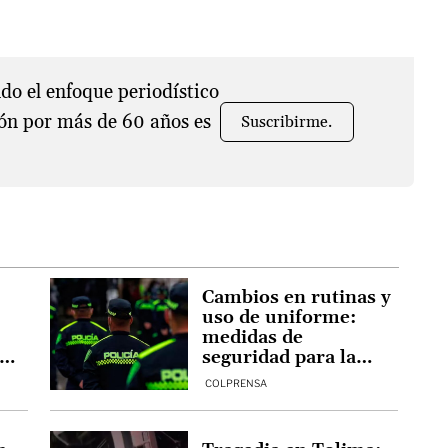
o el enfoque periodístico
ón por más de 60 años es
Suscribirme.
Cambios en rutinas y
uso de uniforme:
medidas de
seguridad para la
Fuerza Pública en
COLPRENSA
Bogotá