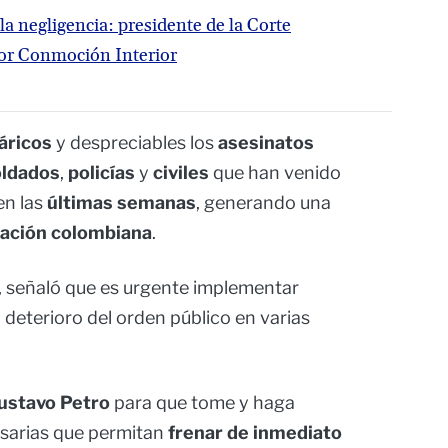
a negligencia: presidente de la Corte
por Conmoción Interior
áricos
y despreciables los
asesinatos
oldados
,
policías
y
civiles
que han venido
en las
últimas semanas
, generando una
ación colombiana
.
, señaló que es urgente implementar
 deterioro del orden público en varias
ustavo Petro
para que tome y haga
esarias que permitan
frenar de inmediato