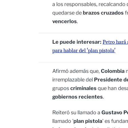
a los responsables, recalcando 
quedarse de
brazos cruzados
f
vencerlos
.
Le puede interesar:
Petro hará 
para hablar del 'plan pistola'
Afirmó además que,
Colombia
irremplazable del
Presidente de
grupos
criminales
que han desa
gobiernos recientes
.
Reiteró su llamado a
Gustavo P
llamado '
plan pistola
' es funda