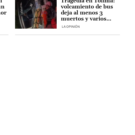
n
Tragedia en Tolima:
un
volcamiento de bus
nor
deja al menos 3
muertos y varios
heridos
LA OPINIÓN