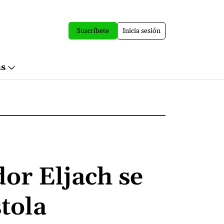
Suscríbete
Inicia sesión
ás
or Eljach se
stola