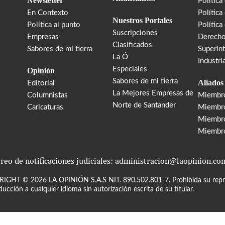
Newsletter
Política
En Contexto
Política
Nuestros Portales
Política al punto
Política
Suscripciones
Empresas
Derecho
Clasificados
Sabores de mi tierra
Superin
La Ó
Industri
Especiales
Opinión
Sabores de mi tierra
Aliados
Editorial
La Mejores Empresas de
Columnistas
Miembr
Norte de Santander
Caricaturas
Miembro
Miembr
Miembr
reo de notificaciones judiciales: administracion@laopinion.co
RIGHT ©
2026
LA OPINIÓN S.A.S NIT. 890.502.801-7. Prohibida su repro
ducción a cualquier idioma sin autorización escrita de su titular.