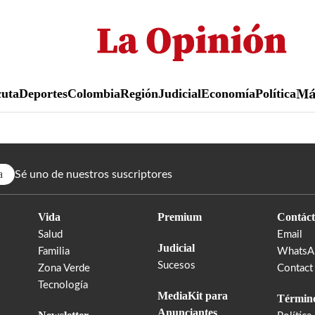
Pasar
al
contenido
principal
uta
Deportes
Colombia
Región
Judicial
Economía
Política
M
a
Sé uno de nuestros suscriptores
Vida
Premium
Contáct
Salud
Email
Judicial
Familia
WhatsA
Sucesos
Zona Verde
Contact
Tecnología
MediaKit para
Término
Anunciantes