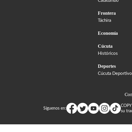
Catatumbo
Frontera
Táchira
Economía
Cúcuta
Históricos
Deportes
Cúcuta Deportivo
Cor
COPY
Síguenos en:
su tra