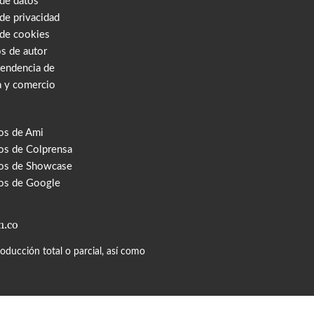
 de datos
 de privacidad
 de cookies
s de autor
tendencia de
a y comercio
os de Ami
s de Colprensa
os de Showcase
os de Google
m.co
ducción total o parcial, así como