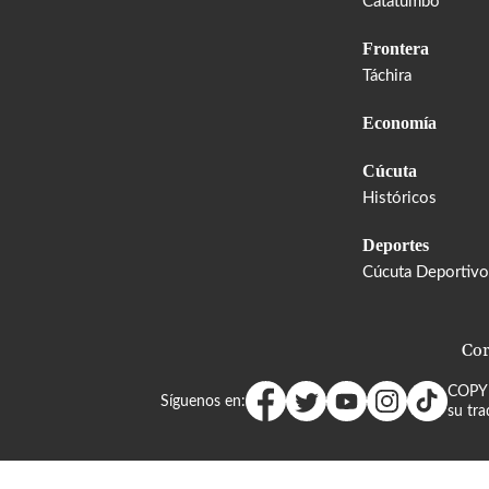
Catatumbo
Frontera
Táchira
Economía
Cúcuta
Históricos
Deportes
Cúcuta Deportivo
Cor
COPY
Síguenos en:
su tra