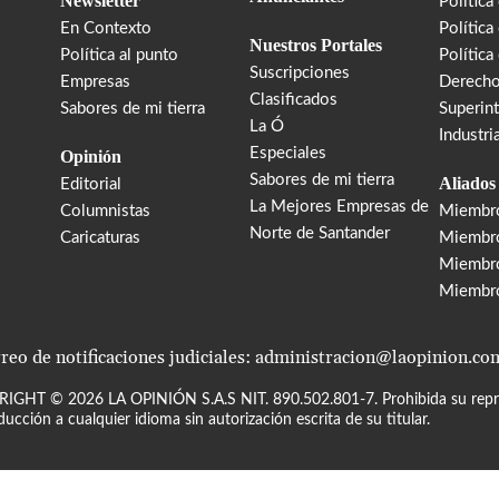
Newsletter
Política
En Contexto
Política
Nuestros Portales
Política al punto
Política
Suscripciones
Empresas
Derecho
Clasificados
Sabores de mi tierra
Superin
La Ó
Industri
Especiales
Opinión
Sabores de mi tierra
Aliados
Editorial
La Mejores Empresas de
Columnistas
Miembr
Norte de Santander
Caricaturas
Miembro
Miembr
Miembr
reo de notificaciones judiciales: administracion@laopinion.co
RIGHT ©
2026
LA OPINIÓN S.A.S NIT. 890.502.801-7. Prohibida su repro
ducción a cualquier idioma sin autorización escrita de su titular.