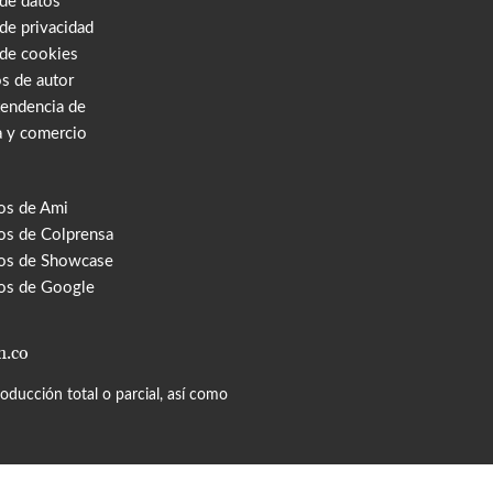
 de datos
 de privacidad
 de cookies
s de autor
tendencia de
a y comercio
os de Ami
s de Colprensa
os de Showcase
os de Google
m.co
ducción total o parcial, así como