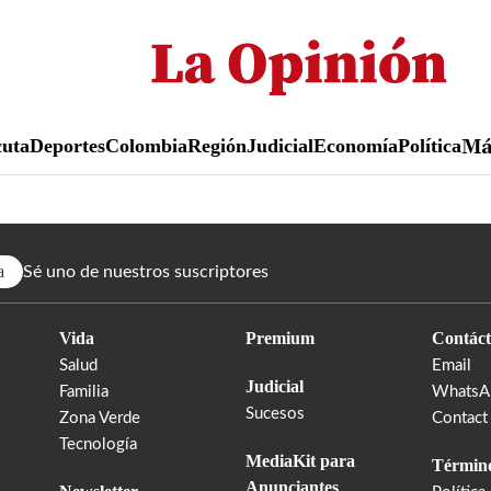
Pasar
al
contenido
principal
uta
Deportes
Colombia
Región
Judicial
Economía
Política
M
a
Sé uno de nuestros suscriptores
Vida
Premium
Contáct
Salud
Email
Judicial
Familia
WhatsA
Sucesos
Zona Verde
Contact
Tecnología
MediaKit para
Término
Anunciantes