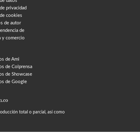
 de datos
 de privacidad
 de cookies
s de autor
tendencia de
a y comercio
os de Ami
s de Colprensa
os de Showcase
os de Google
m.co
ducción total o parcial, así como