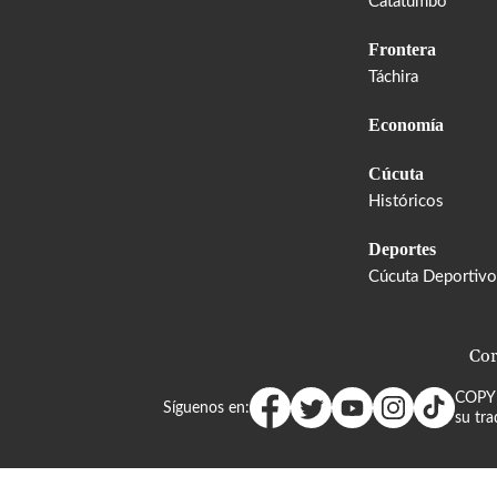
Catatumbo
Frontera
Táchira
Economía
Cúcuta
Históricos
Deportes
Cúcuta Deportivo
Cor
COPY
Síguenos en:
su tra