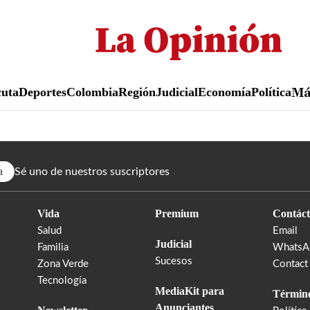
Pasar
al
contenido
principal
uta
Deportes
Colombia
Región
Judicial
Economía
Política
M
a
Sé uno de nuestros suscriptores
Vida
Premium
Contáct
Salud
Email
Judicial
Familia
WhatsA
Sucesos
Zona Verde
Contact
Tecnología
MediaKit para
Término
Anunciantes