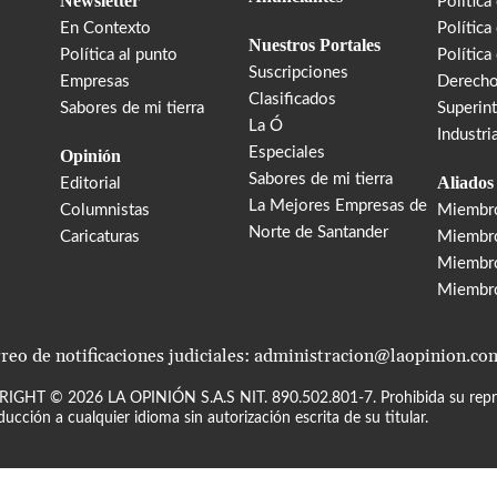
Newsletter
Política
En Contexto
Política
Nuestros Portales
Política al punto
Política
Suscripciones
Empresas
Derecho
Clasificados
Sabores de mi tierra
Superin
La Ó
Industri
Especiales
Opinión
Sabores de mi tierra
Aliados
Editorial
La Mejores Empresas de
Columnistas
Miembr
Norte de Santander
Caricaturas
Miembro
Miembr
Miembr
reo de notificaciones judiciales: administracion@laopinion.co
RIGHT ©
2026
LA OPINIÓN S.A.S NIT. 890.502.801-7. Prohibida su repro
ducción a cualquier idioma sin autorización escrita de su titular.