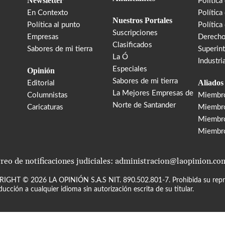
Newsletter
Política
En Contexto
Política
Nuestros Portales
Política al punto
Política
Suscripciones
Empresas
Derecho
Clasificados
Sabores de mi tierra
Superin
La Ó
Industri
Especiales
Opinión
Sabores de mi tierra
Aliados
Editorial
La Mejores Empresas de
Columnistas
Miembr
Norte de Santander
Caricaturas
Miembro
Miembr
Miembr
reo de notificaciones judiciales: administracion@laopinion.co
RIGHT ©
2026
LA OPINIÓN S.A.S NIT. 890.502.801-7. Prohibida su repro
ducción a cualquier idioma sin autorización escrita de su titular.