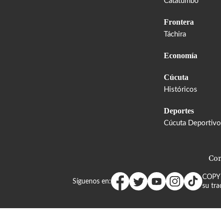
Catatumbo
Frontera
Táchira
Economía
Cúcuta
Históricos
Deportes
Cúcuta Deportivo
Cor
COPY
Síguenos en:
su tra