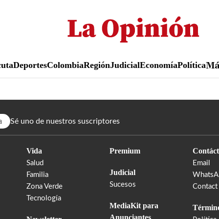
Pasar
al
contenido
principal
uta
Deportes
Colombia
Región
Judicial
Economía
Política
M
a
Sé uno de nuestros suscriptores
Vida
Premium
Contáct
Salud
Email
Judicial
Familia
WhatsA
Sucesos
Zona Verde
Contact
Tecnología
MediaKit para
Término
Anunciantes