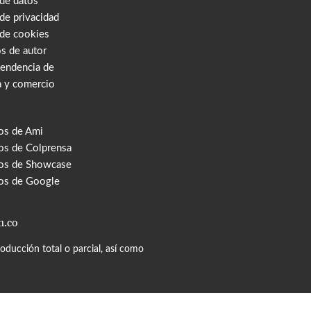
 de datos
 de privacidad
 de cookies
s de autor
tendencia de
a y comercio
os de Ami
s de Colprensa
os de Showcase
os de Google
m.co
ducción total o parcial, así como