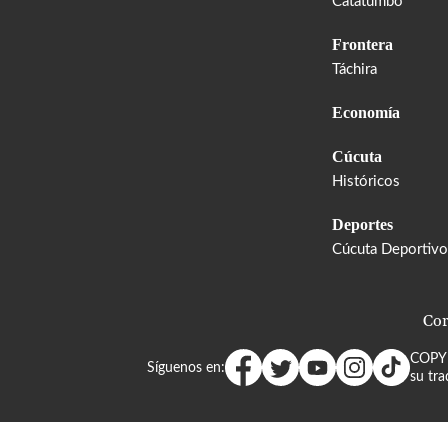
Catatumbo
Frontera
Táchira
Economía
Cúcuta
Históricos
Deportes
Cúcuta Deportivo
Cor
COPY
Síguenos en:
su tra