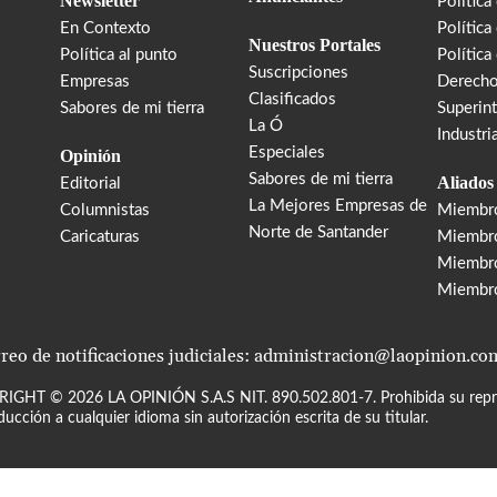
Newsletter
Política
En Contexto
Política
Nuestros Portales
Política al punto
Política
Suscripciones
Empresas
Derecho
Clasificados
Sabores de mi tierra
Superin
La Ó
Industri
Especiales
Opinión
Sabores de mi tierra
Aliados
Editorial
La Mejores Empresas de
Columnistas
Miembr
Norte de Santander
Caricaturas
Miembro
Miembr
Miembr
reo de notificaciones judiciales: administracion@laopinion.co
RIGHT ©
2026
LA OPINIÓN S.A.S NIT. 890.502.801-7. Prohibida su repro
ducción a cualquier idioma sin autorización escrita de su titular.