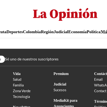
Pasar
al
contenido
principal
uta
Deportes
Colombia
Región
Judicial
Economía
Política
M
a
Sé uno de nuestros suscriptores
Vida
Premium
Contáct
Salud
Email
Judicial
Familia
WhatsA
Sucesos
Zona Verde
Contact
Tecnología
MediaKit para
Término
Anunciantes