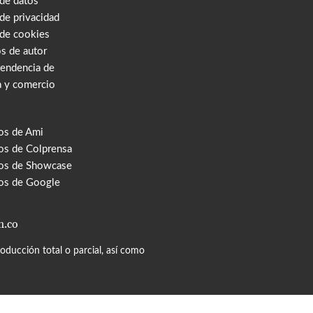
 de datos
 de privacidad
 de cookies
s de autor
tendencia de
a y comercio
os de Ami
s de Colprensa
os de Showcase
os de Google
m.co
ducción total o parcial, así como