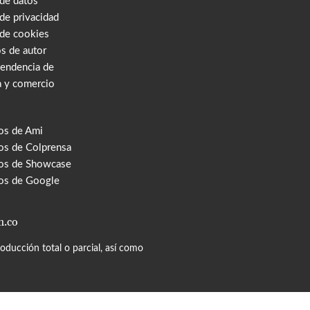
 de datos
 de privacidad
 de cookies
s de autor
tendencia de
a y comercio
os de Ami
s de Colprensa
os de Showcase
os de Google
m.co
ducción total o parcial, así como