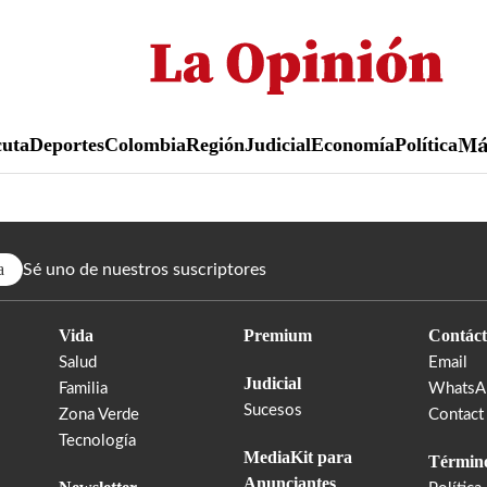
Pasar
al
contenido
principal
uta
Deportes
Colombia
Región
Judicial
Economía
Política
M
a
Sé uno de nuestros suscriptores
Vida
Premium
Contáct
Salud
Email
Judicial
Familia
WhatsA
Sucesos
Zona Verde
Contact
Tecnología
MediaKit para
Término
Anunciantes