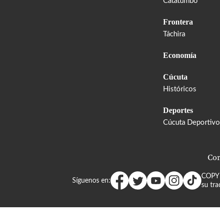
Catatumbo
Frontera
Táchira
Economía
Cúcuta
Históricos
Deportes
Cúcuta Deportivo
Cor
COPY
Síguenos en:
su tra