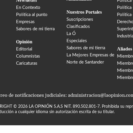
Newsletter
Política
En Contexto
Política
Nuestros Portales
Política al punto
Política
Suscripciones
Empresas
Derecho
Clasificados
Sabores de mi tierra
Superin
La Ó
Industri
Especiales
Opinión
Sabores de mi tierra
Aliados
Editorial
La Mejores Empresas de
Columnistas
Miembr
Norte de Santander
Caricaturas
Miembro
Miembr
Miembr
reo de notificaciones judiciales: administracion@laopinion.co
RIGHT ©
2026
LA OPINIÓN S.A.S NIT. 890.502.801-7. Prohibida su repro
ducción a cualquier idioma sin autorización escrita de su titular.