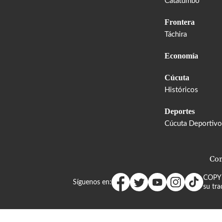
Catatumbo
Frontera
Táchira
Economía
Cúcuta
Históricos
Deportes
Cúcuta Deportivo
Cor
COPY
Síguenos en:
su tra