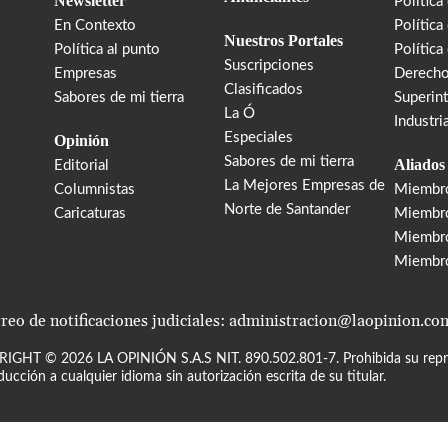
Newsletter
Política
En Contexto
Política
Nuestros Portales
Política al punto
Política
Suscripciones
Empresas
Derecho
Clasificados
Sabores de mi tierra
Superin
La Ó
Industri
Especiales
Opinión
Sabores de mi tierra
Aliados
Editorial
La Mejores Empresas de
Columnistas
Miembr
Norte de Santander
Caricaturas
Miembro
Miembr
Miembr
reo de notificaciones judiciales: administracion@laopinion.co
RIGHT ©
2026
LA OPINIÓN S.A.S NIT. 890.502.801-7. Prohibida su repro
ducción a cualquier idioma sin autorización escrita de su titular.