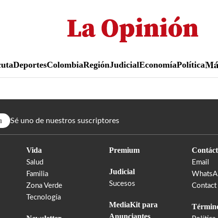
Pasar
al
contenido
principal
uta
Deportes
Colombia
Región
Judicial
Economía
Política
M
a
Sé uno de nuestros suscriptores
Vida
Premium
Contáct
Salud
Email
Judicial
Familia
WhatsA
Sucesos
Zona Verde
Contact
Tecnología
MediaKit para
Término
Anunciantes