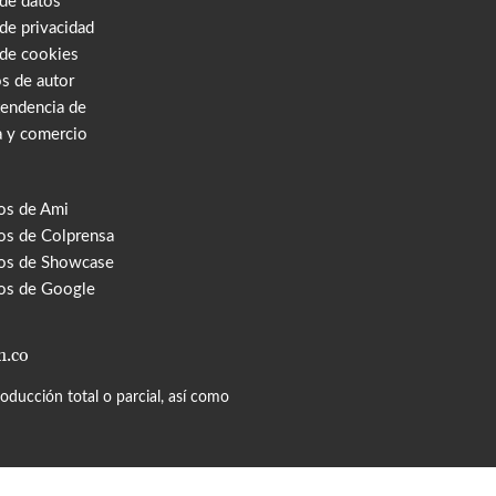
 de datos
 de privacidad
 de cookies
s de autor
tendencia de
a y comercio
os de Ami
s de Colprensa
os de Showcase
os de Google
m.co
ducción total o parcial, así como