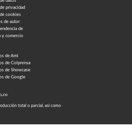
 de datos
 de privacidad
 de cookies
s de autor
tendencia de
a y comercio
os de Ami
s de Colprensa
os de Showcase
os de Google
m.co
ducción total o parcial, así como