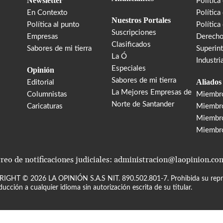
Newsletter
Política
En Contexto
Política
Nuestros Portales
Política al punto
Política
Suscripciones
Empresas
Derecho
Clasificados
Sabores de mi tierra
Superin
La Ó
Industri
Especiales
Opinión
Sabores de mi tierra
Aliados
Editorial
La Mejores Empresas de
Columnistas
Miembr
Norte de Santander
Caricaturas
Miembro
Miembr
Miembr
reo de notificaciones judiciales: administracion@laopinion.co
RIGHT ©
2026
LA OPINIÓN S.A.S NIT. 890.502.801-7. Prohibida su repro
ducción a cualquier idioma sin autorización escrita de su titular.