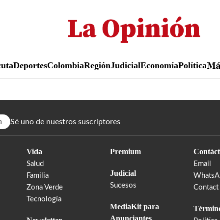
Pasar
al
contenido
principal
uta
Deportes
Colombia
Región
Judicial
Economía
Política
M
a
Sé uno de nuestros suscriptores
Vida
Premium
Contáct
Salud
Email
Judicial
Familia
WhatsA
Sucesos
Zona Verde
Contact
Tecnología
MediaKit para
Término
Anunciantes