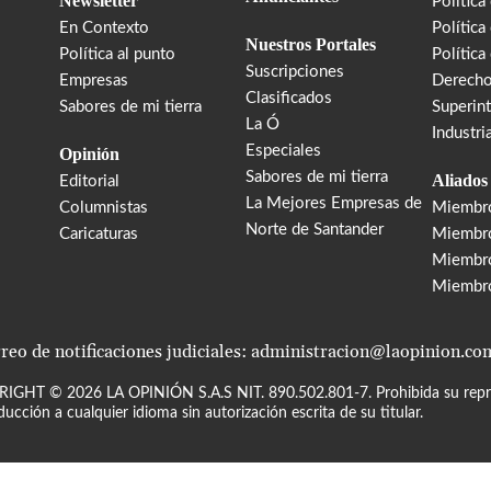
Newsletter
Política
En Contexto
Política
Nuestros Portales
Política al punto
Política
Suscripciones
Empresas
Derecho
Clasificados
Sabores de mi tierra
Superin
La Ó
Industri
Especiales
Opinión
Sabores de mi tierra
Aliados
Editorial
La Mejores Empresas de
Columnistas
Miembr
Norte de Santander
Caricaturas
Miembro
Miembr
Miembr
reo de notificaciones judiciales: administracion@laopinion.co
RIGHT ©
2026
LA OPINIÓN S.A.S NIT. 890.502.801-7. Prohibida su repro
ducción a cualquier idioma sin autorización escrita de su titular.