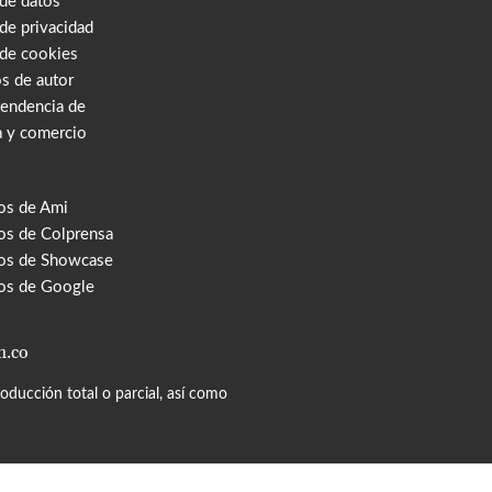
 de datos
 de privacidad
 de cookies
s de autor
tendencia de
a y comercio
os de Ami
s de Colprensa
os de Showcase
os de Google
m.co
ducción total o parcial, así como