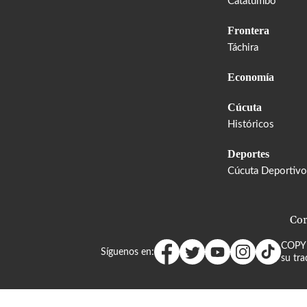
Catatumbo
Frontera
Táchira
Economía
Cúcuta
Históricos
Deportes
Cúcuta Deportivo
Cor
COPY
Síguenos en:
su tra