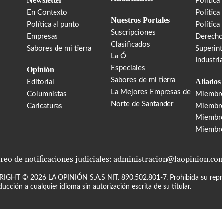
Newsletter
Política
En Contexto
Política
Nuestros Portales
Política al punto
Política
Suscripciones
Empresas
Derecho
Clasificados
Sabores de mi tierra
Superin
La Ó
Industri
Especiales
Opinión
Sabores de mi tierra
Aliados
Editorial
La Mejores Empresas de
Columnistas
Miembr
Norte de Santander
Caricaturas
Miembro
Miembr
Miembr
reo de notificaciones judiciales: administracion@laopinion.co
RIGHT ©
2026
LA OPINIÓN S.A.S NIT. 890.502.801-7. Prohibida su repro
ducción a cualquier idioma sin autorización escrita de su titular.