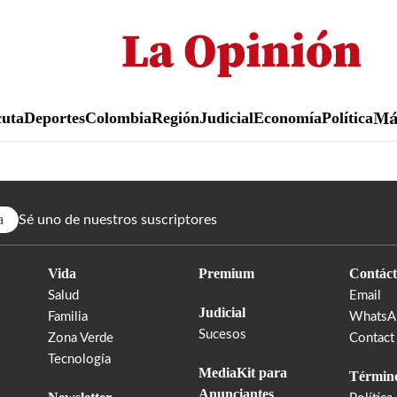
Pasar
al
contenido
principal
uta
Deportes
Colombia
Región
Judicial
Economía
Política
M
a
Sé uno de nuestros suscriptores
Vida
Premium
Contáct
Salud
Email
Judicial
Familia
WhatsA
Sucesos
Zona Verde
Contact
Tecnología
MediaKit para
Término
Anunciantes