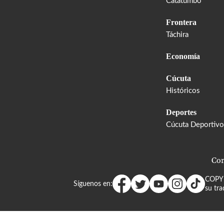
Catatumbo
Frontera
Táchira
Economía
Cúcuta
Históricos
Deportes
Cúcuta Deportivo
Cor
COPY
Síguenos en:
su tra