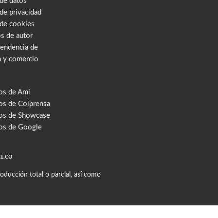
 de datos
 de privacidad
 de cookies
s de autor
tendencia de
a y comercio
os de Ami
s de Colprensa
os de Showcase
os de Google
m.co
ducción total o parcial, así como