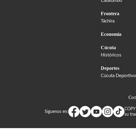
Catatumbo
Frontera
Táchira
Economía
Cúcuta
Históricos
Deportes
Cúcuta Deportivo
Cor
COPY
Síguenos en:
su tra