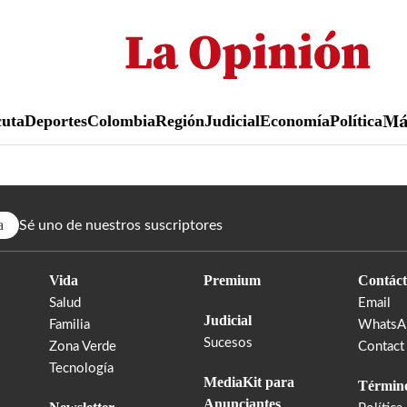
Pasar
al
contenido
principal
uta
Deportes
Colombia
Región
Judicial
Economía
Política
M
a
Sé uno de nuestros suscriptores
Vida
Premium
Contáct
Salud
Email
Judicial
Familia
WhatsA
Sucesos
Zona Verde
Contact
Tecnología
MediaKit para
Término
Anunciantes