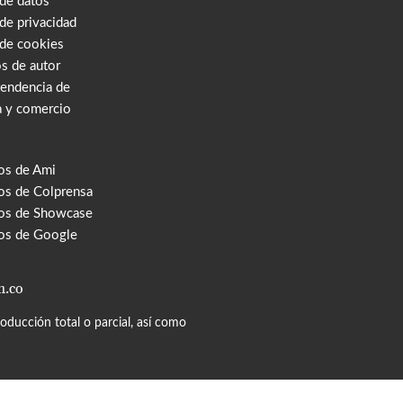
 de datos
 de privacidad
 de cookies
s de autor
tendencia de
a y comercio
os de Ami
s de Colprensa
os de Showcase
os de Google
m.co
ducción total o parcial, así como