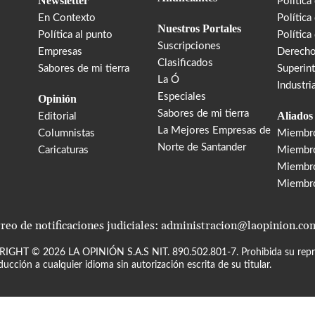
Newsletter
Política
En Contexto
Política
Nuestros Portales
Política al punto
Política
Suscripciones
Empresas
Derecho
Clasificados
Sabores de mi tierra
Superin
La Ó
Industri
Especiales
Opinión
Sabores de mi tierra
Aliados
Editorial
La Mejores Empresas de
Columnistas
Miembr
Norte de Santander
Caricaturas
Miembro
Miembr
Miembr
reo de notificaciones judiciales: administracion@laopinion.co
RIGHT ©
2026
LA OPINIÓN S.A.S NIT. 890.502.801-7. Prohibida su repro
ducción a cualquier idioma sin autorización escrita de su titular.