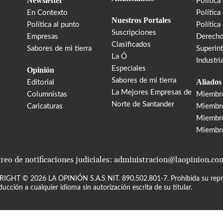
Newsletter
Política
En Contexto
Política
Nuestros Portales
Política al punto
Política
Suscripciones
Empresas
Derecho
Clasificados
Sabores de mi tierra
Superin
La Ó
Industri
Especiales
Opinión
Sabores de mi tierra
Aliados
Editorial
La Mejores Empresas de
Columnistas
Miembr
Norte de Santander
Caricaturas
Miembro
Miembr
Miembr
reo de notificaciones judiciales: administracion@laopinion.co
RIGHT ©
2026
LA OPINIÓN S.A.S NIT. 890.502.801-7. Prohibida su repro
ducción a cualquier idioma sin autorización escrita de su titular.