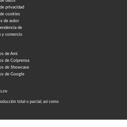
 de datos
 de privacidad
 de cookies
s de autor
tendencia de
a y comercio
os de Ami
s de Colprensa
os de Showcase
os de Google
m.co
ducción total o parcial, así como