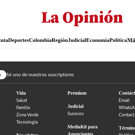
Pasar
al
contenido
principal
uta
Deportes
Colombia
Región
Judicial
Economía
Política
M
a
Sé uno de nuestros suscriptores
Vida
Premium
Contáct
Salud
Email
Judicial
Familia
WhatsA
Sucesos
Zona Verde
Contact
Tecnología
MediaKit para
Término
Anunciantes