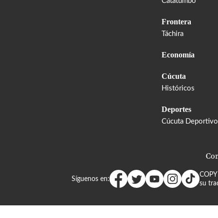
Catatumbo
Frontera
Táchira
Economía
Cúcuta
Históricos
Deportes
Cúcuta Deportivo
Cor
COPY
Síguenos en:
su tra