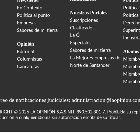
Newsletter
Política
En Contexto
Política
Nuestros Portales
Política al punto
Política
Suscripciones
Empresas
Derecho
Clasificados
Sabores de mi tierra
Superin
La Ó
Industri
Especiales
Opinión
Sabores de mi tierra
Aliados
Editorial
La Mejores Empresas de
Columnistas
Miembr
Norte de Santander
Caricaturas
Miembro
Miembr
Miembr
reo de notificaciones judiciales: administracion@laopinion.co
RIGHT ©
2026
LA OPINIÓN S.A.S NIT. 890.502.801-7. Prohibida su repro
ducción a cualquier idioma sin autorización escrita de su titular.