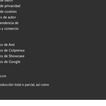
 de datos
 de privacidad
 de cookies
s de autor
tendencia de
a y comercio
os de Ami
s de Colprensa
os de Showcase
os de Google
m.co
ducción total o parcial, así como