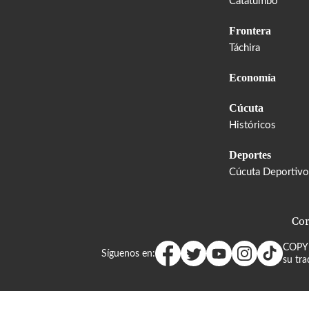
Catatumbo
Frontera
Táchira
Economía
Cúcuta
Históricos
Deportes
Cúcuta Deportivo
Cor
COPY
Síguenos en:
su tra