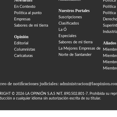
Newsletter
Política
En Contexto
Política
Nuestros Portales
Política al punto
Política
Suscripciones
Empresas
Derecho
Clasificados
Sabores de mi tierra
Superin
La Ó
Industri
Especiales
Opinión
Sabores de mi tierra
Aliados
Editorial
La Mejores Empresas de
Columnistas
Miembr
Norte de Santander
Caricaturas
Miembro
Miembr
Miembr
reo de notificaciones judiciales: administracion@laopinion.co
RIGHT ©
2026
LA OPINIÓN S.A.S NIT. 890.502.801-7. Prohibida su repro
ducción a cualquier idioma sin autorización escrita de su titular.