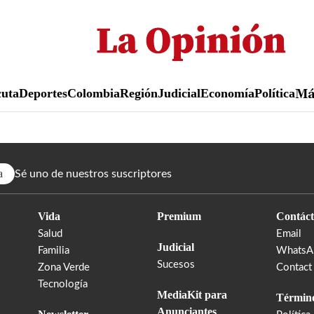
Pasar
al
contenido
principal
uta
Deportes
Colombia
Región
Judicial
Economía
Política
M
a
Sé uno de nuestros suscriptores
Vida
Premium
Contáct
Salud
Email
Judicial
Familia
WhatsA
Sucesos
Zona Verde
Contact
Tecnología
MediaKit para
Término
Anunciantes