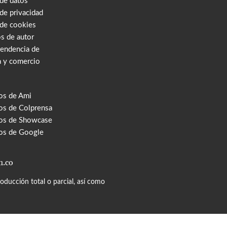
 de datos
 de privacidad
 de cookies
s de autor
tendencia de
a y comercio
os de Ami
s de Colprensa
os de Showcase
os de Google
m.co
ducción total o parcial, así como