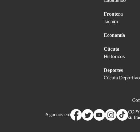
Catatumbo
Frontera
Táchira
Economía
Cúcuta
Históricos
Deportes
Cúcuta Deportivo
Cor
COPY
Síguenos en:
su tra