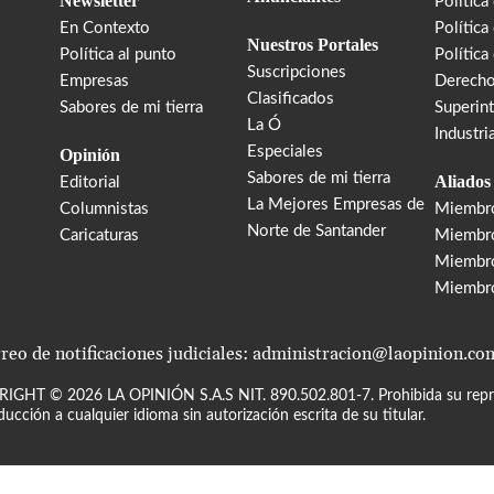
Newsletter
Política
En Contexto
Política
Nuestros Portales
Política al punto
Política
Suscripciones
Empresas
Derecho
Clasificados
Sabores de mi tierra
Superin
La Ó
Industri
Especiales
Opinión
Sabores de mi tierra
Aliados
Editorial
La Mejores Empresas de
Columnistas
Miembr
Norte de Santander
Caricaturas
Miembro
Miembr
Miembr
reo de notificaciones judiciales: administracion@laopinion.co
RIGHT ©
2026
LA OPINIÓN S.A.S NIT. 890.502.801-7. Prohibida su repro
ducción a cualquier idioma sin autorización escrita de su titular.