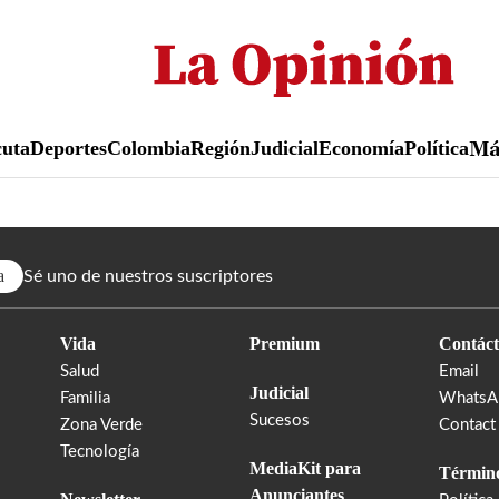
Pasar
al
contenido
principal
uta
Deportes
Colombia
Región
Judicial
Economía
Política
M
a
Sé uno de nuestros suscriptores
Vida
Premium
Contáct
Salud
Email
Judicial
Familia
WhatsA
Sucesos
Zona Verde
Contact
Tecnología
MediaKit para
Término
Anunciantes