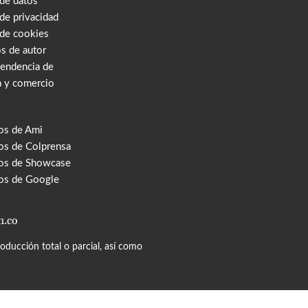
 de datos
 de privacidad
 de cookies
s de autor
tendencia de
a y comercio
os de Ami
s de Colprensa
os de Showcase
os de Google
m.co
ducción total o parcial, así como