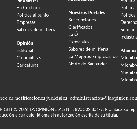
Newsletter
Política
En Contexto
Política
Nuestros Portales
Política al punto
Política
Suscripciones
Empresas
Derecho
Clasificados
Sabores de mi tierra
Superin
La Ó
Industri
Especiales
Opinión
Sabores de mi tierra
Aliados
Editorial
La Mejores Empresas de
Columnistas
Miembr
Norte de Santander
Caricaturas
Miembro
Miembr
Miembr
reo de notificaciones judiciales: administracion@laopinion.co
RIGHT ©
2026
LA OPINIÓN S.A.S NIT. 890.502.801-7. Prohibida su repro
ducción a cualquier idioma sin autorización escrita de su titular.