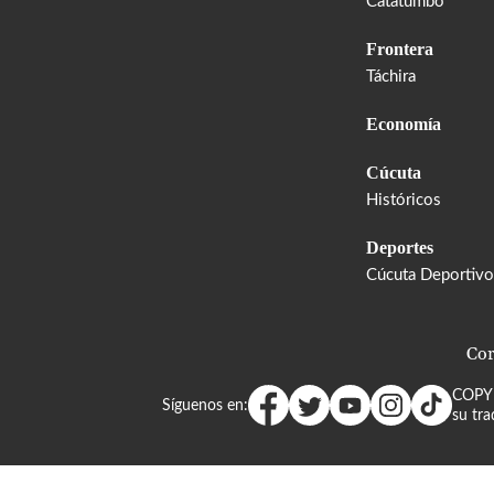
Catatumbo
Frontera
Táchira
Economía
Cúcuta
Históricos
Deportes
Cúcuta Deportivo
Cor
COPY
Síguenos en:
su tra