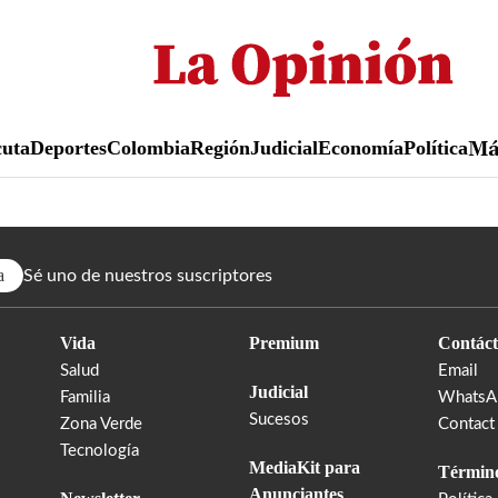
Pasar
al
contenido
principal
uta
Deportes
Colombia
Región
Judicial
Economía
Política
M
a
Sé uno de nuestros suscriptores
Vida
Premium
Contáct
Salud
Email
Judicial
Familia
WhatsA
Sucesos
Zona Verde
Contact
Tecnología
MediaKit para
Término
Anunciantes