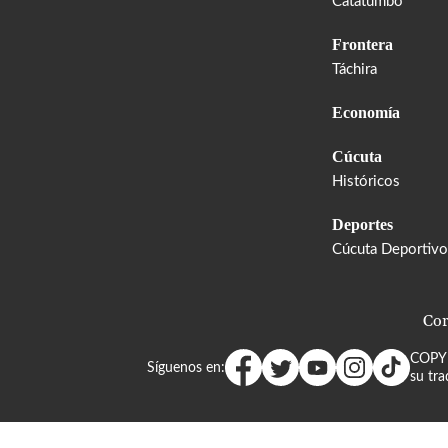
Catatumbo
Frontera
Táchira
Economía
Cúcuta
Históricos
Deportes
Cúcuta Deportivo
Cor
COPY
Síguenos en:
su tra