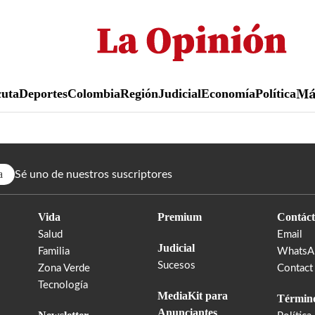
Pasar
al
contenido
principal
uta
Deportes
Colombia
Región
Judicial
Economía
Política
M
a
Sé uno de nuestros suscriptores
Vida
Premium
Contáct
Salud
Email
Judicial
Familia
WhatsA
Sucesos
Zona Verde
Contact
Tecnología
MediaKit para
Término
Anunciantes