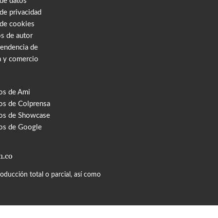
 de datos
 de privacidad
 de cookies
s de autor
tendencia de
a y comercio
os de Ami
s de Colprensa
os de Showcase
os de Google
m.co
ducción total o parcial, así como