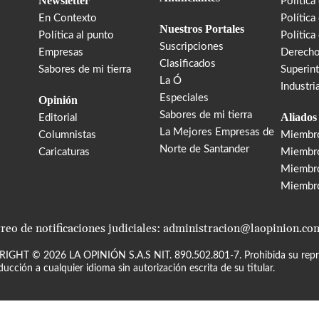
Newsletter
Política
En Contexto
Política
Nuestros Portales
Política al punto
Política
Suscripciones
Empresas
Derecho
Clasificados
Sabores de mi tierra
Superin
La Ó
Industri
Especiales
Opinión
Sabores de mi tierra
Aliados
Editorial
La Mejores Empresas de
Columnistas
Miembr
Norte de Santander
Caricaturas
Miembro
Miembr
Miembr
reo de notificaciones judiciales: administracion@laopinion.co
RIGHT ©
2026
LA OPINIÓN S.A.S NIT. 890.502.801-7. Prohibida su repro
ducción a cualquier idioma sin autorización escrita de su titular.