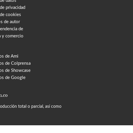
 de datos
 de privacidad
 de cookies
s de autor
tendencia de
a y comercio
os de Ami
s de Colprensa
os de Showcase
os de Google
m.co
ducción total o parcial, así como