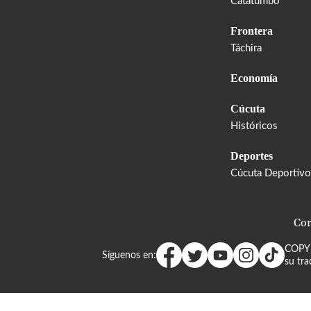
Catatumbo
Frontera
Táchira
Economía
Cúcuta
Históricos
Deportes
Cúcuta Deportivo
Cor
COPY
Síguenos en:
su tra