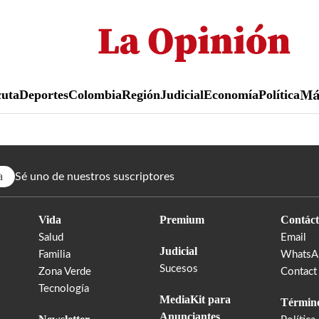
Pasar
al
contenido
principal
uta
Deportes
Colombia
Región
Judicial
Economía
Política
M
a
Sé uno de nuestros suscriptores
Vida
Premium
Contáct
Salud
Email
Judicial
Familia
WhatsA
Sucesos
Zona Verde
Contact
Tecnología
MediaKit para
Término
Anunciantes