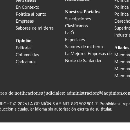
Newsletter
Política
En Contexto
Política
Nuestros Portales
Política al punto
Política
Suscripciones
Empresas
Derecho
Clasificados
Sabores de mi tierra
Superin
La Ó
Industri
Especiales
Opinión
Sabores de mi tierra
Aliados
Editorial
La Mejores Empresas de
Columnistas
Miembr
Norte de Santander
Caricaturas
Miembro
Miembr
Miembr
reo de notificaciones judiciales: administracion@laopinion.co
RIGHT ©
2026
LA OPINIÓN S.A.S NIT. 890.502.801-7. Prohibida su repro
ducción a cualquier idioma sin autorización escrita de su titular.