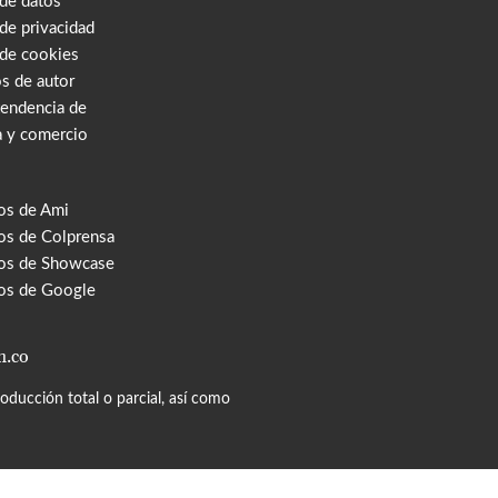
 de datos
 de privacidad
 de cookies
s de autor
tendencia de
a y comercio
os de Ami
s de Colprensa
os de Showcase
os de Google
m.co
ducción total o parcial, así como