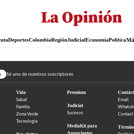
Pasar
al
contenido
principal
uta
Deportes
Colombia
Región
Judicial
Economía
Política
M
a
Sé uno de nuestros suscriptores
Vida
Premium
Contáct
Salud
Email
Judicial
Familia
WhatsA
Sucesos
Zona Verde
Contact
Tecnología
MediaKit para
Término
Anunciantes