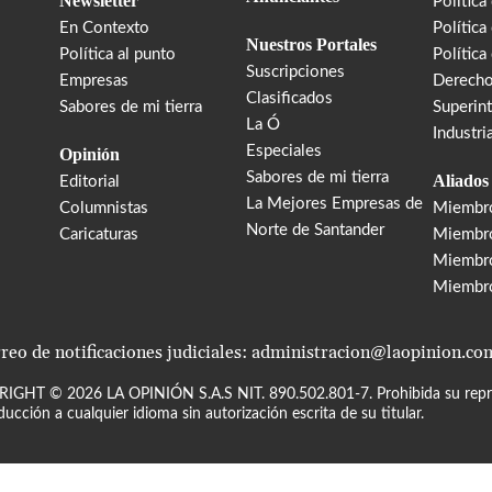
Newsletter
Política
En Contexto
Política
Nuestros Portales
Política al punto
Política
Suscripciones
Empresas
Derecho
Clasificados
Sabores de mi tierra
Superin
La Ó
Industri
Especiales
Opinión
Sabores de mi tierra
Aliados
Editorial
La Mejores Empresas de
Columnistas
Miembr
Norte de Santander
Caricaturas
Miembro
Miembr
Miembr
reo de notificaciones judiciales: administracion@laopinion.co
RIGHT ©
2026
LA OPINIÓN S.A.S NIT. 890.502.801-7. Prohibida su repro
ducción a cualquier idioma sin autorización escrita de su titular.