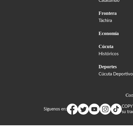
Catatumbo
Frontera
Táchira
Economía
Cúcuta
Históricos
Deportes
Cúcuta Deportivo
Cor
COPY
Síguenos en:
su tra