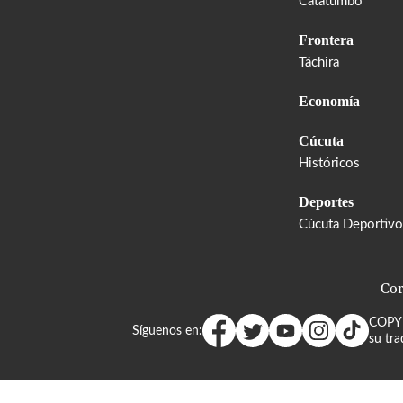
Catatumbo
Frontera
Táchira
Economía
Cúcuta
Históricos
Deportes
Cúcuta Deportivo
Cor
COPY
Síguenos en:
su tra