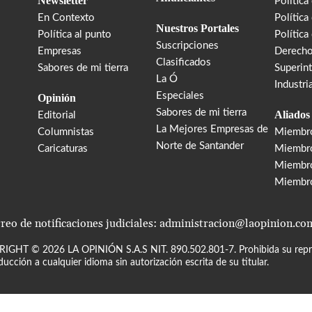
Newsletter
Política
En Contexto
Política
Nuestros Portales
Política al punto
Política
Suscripciones
Empresas
Derecho
Clasificados
Sabores de mi tierra
Superin
La Ó
Industri
Especiales
Opinión
Sabores de mi tierra
Aliados
Editorial
La Mejores Empresas de
Columnistas
Miembr
Norte de Santander
Caricaturas
Miembro
Miembr
Miembr
reo de notificaciones judiciales: administracion@laopinion.co
RIGHT ©
2026
LA OPINIÓN S.A.S NIT. 890.502.801-7. Prohibida su repro
ducción a cualquier idioma sin autorización escrita de su titular.