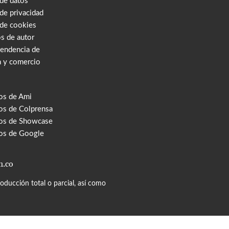
 de datos
 de privacidad
 de cookies
s de autor
tendencia de
a y comercio
os de Ami
s de Colprensa
os de Showcase
os de Google
m.co
ducción total o parcial, así como