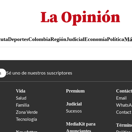
Pasar
al
contenido
principal
uta
Deportes
Colombia
Región
Judicial
Economía
Política
M
a
Sé uno de nuestros suscriptores
Vida
Premium
Contáct
Salud
Email
Judicial
Familia
WhatsA
Sucesos
Zona Verde
Contact
Tecnología
MediaKit para
Término
Anunciantes