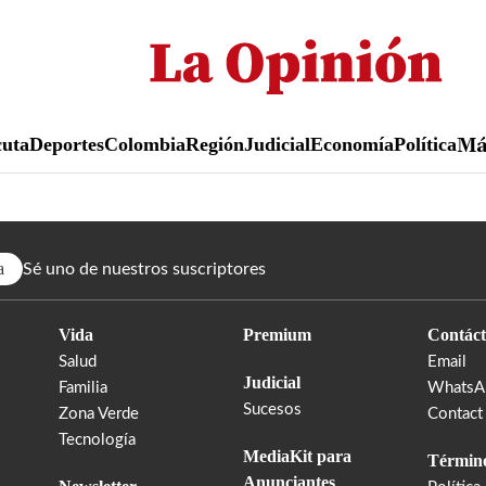
Pasar
al
contenido
principal
uta
Deportes
Colombia
Región
Judicial
Economía
Política
M
a
Sé uno de nuestros suscriptores
Vida
Premium
Contáct
Salud
Email
Judicial
Familia
WhatsA
Sucesos
Zona Verde
Contact
Tecnología
MediaKit para
Término
Anunciantes