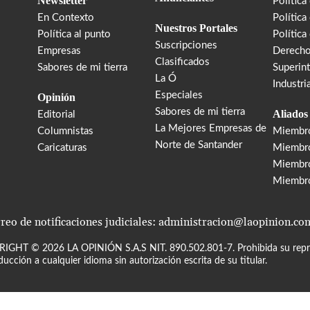
Newsletter
Política
En Contexto
Política
Nuestros Portales
Política al punto
Política
Suscripciones
Empresas
Derecho
Clasificados
Sabores de mi tierra
Superin
La Ó
Industri
Especiales
Opinión
Sabores de mi tierra
Aliados
Editorial
La Mejores Empresas de
Columnistas
Miembr
Norte de Santander
Caricaturas
Miembro
Miembr
Miembr
reo de notificaciones judiciales: administracion@laopinion.co
RIGHT ©
2026
LA OPINIÓN S.A.S NIT. 890.502.801-7. Prohibida su repro
ducción a cualquier idioma sin autorización escrita de su titular.