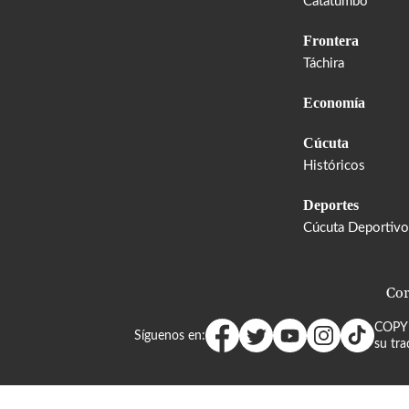
Catatumbo
Frontera
Táchira
Economía
Cúcuta
Históricos
Deportes
Cúcuta Deportivo
Cor
COPY
Síguenos en:
su tra