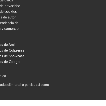
 de datos
 de privacidad
 de cookies
s de autor
tendencia de
a y comercio
os de Ami
s de Colprensa
os de Showcase
os de Google
m.co
ducción total o parcial, así como