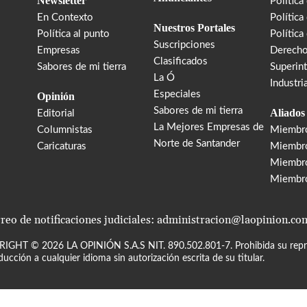
Newsletter
Política
En Contexto
Política
Nuestros Portales
Política al punto
Política
Suscripciones
Empresas
Derecho
Clasificados
Sabores de mi tierra
Superin
La Ó
Industri
Especiales
Opinión
Sabores de mi tierra
Aliados
Editorial
La Mejores Empresas de
Columnistas
Miembr
Norte de Santander
Caricaturas
Miembro
Miembr
Miembr
reo de notificaciones judiciales: administracion@laopinion.co
RIGHT ©
2026
LA OPINIÓN S.A.S NIT. 890.502.801-7. Prohibida su repro
ducción a cualquier idioma sin autorización escrita de su titular.