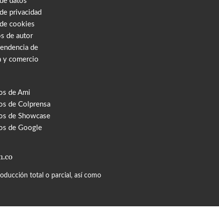
 de datos
 de privacidad
 de cookies
s de autor
tendencia de
a y comercio
os de Ami
s de Colprensa
os de Showcase
os de Google
m.co
ducción total o parcial, así como