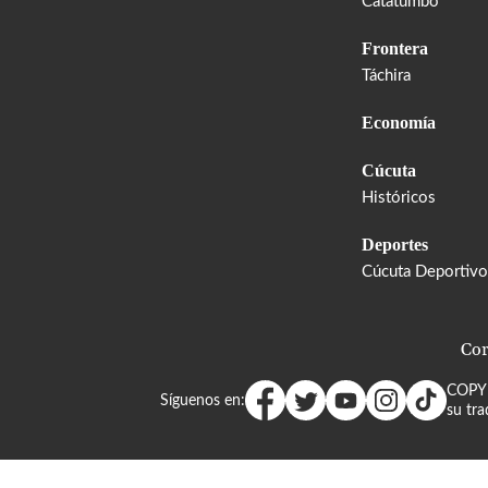
Catatumbo
Frontera
Táchira
Economía
Cúcuta
Históricos
Deportes
Cúcuta Deportivo
Cor
COPY
Síguenos en:
su tra