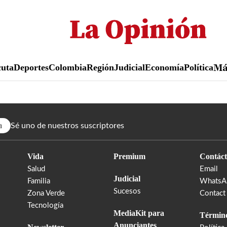
Pasar
al
contenido
principal
uta
Deportes
Colombia
Región
Judicial
Economía
Política
M
a
Sé uno de nuestros suscriptores
Vida
Premium
Contáct
Salud
Email
Judicial
Familia
WhatsA
Sucesos
Zona Verde
Contact
Tecnología
MediaKit para
Término
Anunciantes