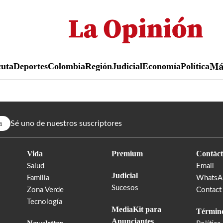
Pasar
al
contenido
principal
uta
Deportes
Colombia
Región
Judicial
Economía
Política
M
a
Sé uno de nuestros suscriptores
Vida
Premium
Contáct
Salud
Email
Judicial
Familia
WhatsA
Sucesos
Zona Verde
Contact
Tecnología
MediaKit para
Término
Anunciantes