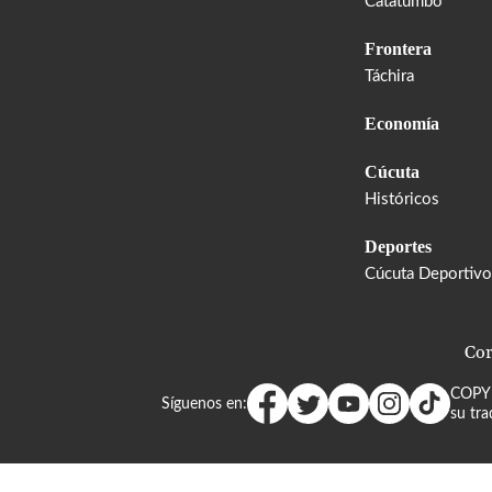
Catatumbo
Frontera
Táchira
Economía
Cúcuta
Históricos
Deportes
Cúcuta Deportivo
Cor
COPY
Síguenos en:
su tra