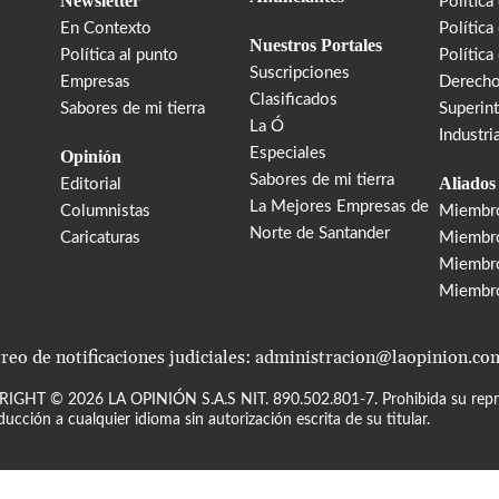
Newsletter
Política
En Contexto
Política
Nuestros Portales
Política al punto
Política
Suscripciones
Empresas
Derecho
Clasificados
Sabores de mi tierra
Superin
La Ó
Industri
Especiales
Opinión
Sabores de mi tierra
Aliados
Editorial
La Mejores Empresas de
Columnistas
Miembr
Norte de Santander
Caricaturas
Miembro
Miembr
Miembr
reo de notificaciones judiciales: administracion@laopinion.co
RIGHT ©
2026
LA OPINIÓN S.A.S NIT. 890.502.801-7. Prohibida su repro
ducción a cualquier idioma sin autorización escrita de su titular.