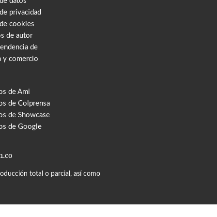
 de datos
 de privacidad
 de cookies
s de autor
tendencia de
a y comercio
os de Ami
s de Colprensa
os de Showcase
os de Google
m.co
ducción total o parcial, así como