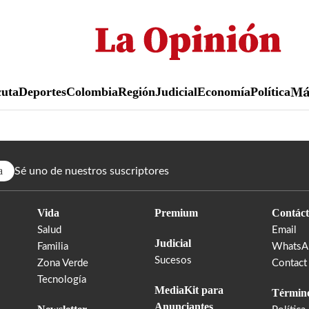
Pasar
al
contenido
principal
uta
Deportes
Colombia
Región
Judicial
Economía
Política
M
a
Sé uno de nuestros suscriptores
Vida
Premium
Contáct
Salud
Email
Judicial
Familia
WhatsA
Sucesos
Zona Verde
Contact
Tecnología
MediaKit para
Término
Anunciantes