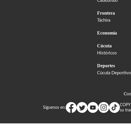
Catatumbo
Frontera
Táchira
Economía
Cúcuta
Históricos
Deportes
Cúcuta Deportivo
Cor
COPY
Síguenos en:
su tra