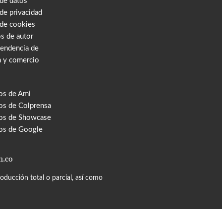
 de datos
 de privacidad
 de cookies
s de autor
tendencia de
a y comercio
os de Ami
s de Colprensa
os de Showcase
os de Google
m.co
ducción total o parcial, así como