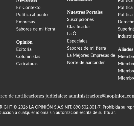
Newsletter
Política
En Contexto
Política
Nuestros Portales
Política al punto
Política
Suscripciones
Empresas
Derecho
Clasificados
Sabores de mi tierra
Superin
La Ó
Industri
Especiales
Opinión
Sabores de mi tierra
Aliados
Editorial
La Mejores Empresas de
Columnistas
Miembr
Norte de Santander
Caricaturas
Miembro
Miembr
Miembr
reo de notificaciones judiciales: administracion@laopinion.co
RIGHT ©
2026
LA OPINIÓN S.A.S NIT. 890.502.801-7. Prohibida su repro
ducción a cualquier idioma sin autorización escrita de su titular.